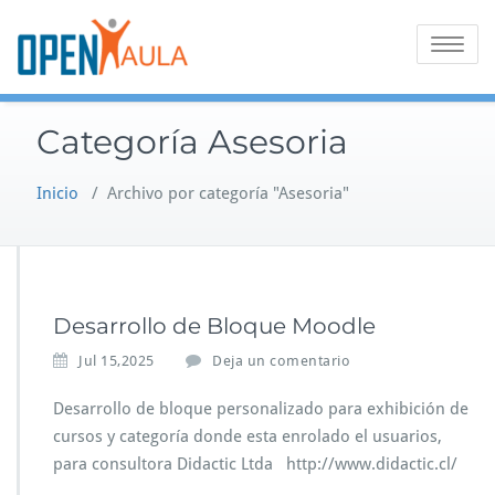
Saltar
al
Alternar
contenido
la
navegaci
Categoría Asesoria
Inicio
/
Archivo por categoría "Asesoria"
Desarrollo de Bloque Moodle
Jul 15,2025
Deja un comentario
Desarrollo de bloque personalizado para exhibición de
cursos y categoría donde esta enrolado el usuarios,
para consultora Didactic Ltda http://www.didactic.cl/