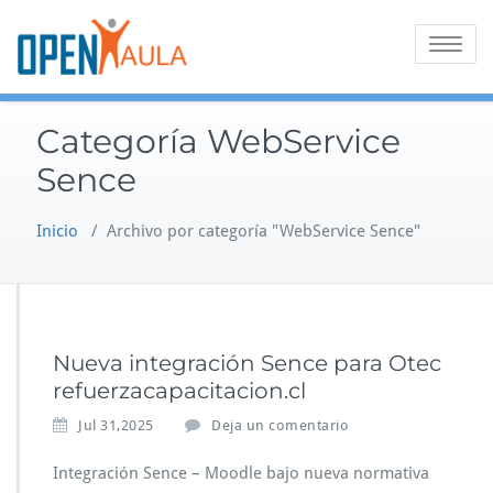
Saltar
al
Alternar
contenido
la
navegaci
Categoría WebService
Sence
Inicio
/
Archivo por categoría "WebService Sence"
Nueva integración Sence para Otec
refuerzacapacitacion.cl
Jul 31,2025
Deja un comentario
Integración Sence – Moodle bajo nueva normativa