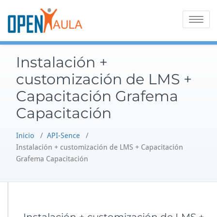
Saltar
al
Alternar
contenido
la
navegaci
Instalación +
customización de LMS +
Capacitación Grafema
Capacitación
Inicio
/
API-Sence
/
Instalación + customización de LMS + Capacitación
Grafema Capacitación