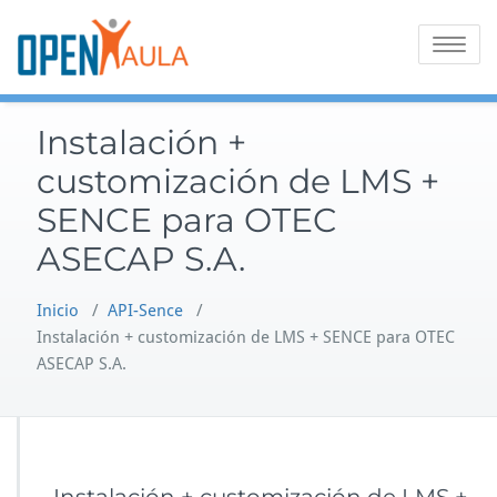
Saltar
al
Alternar
contenido
la
navegaci
Instalación +
customización de LMS +
SENCE para OTEC
ASECAP S.A.
Inicio
/
API-Sence
/
Instalación + customización de LMS + SENCE para OTEC
ASECAP S.A.