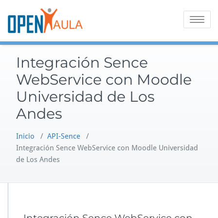
Saltar
al
Alternar
contenido
la
navegaci
Integración Sence
WebService con Moodle
Universidad de Los
Andes
Inicio
/
API-Sence
/
Integración Sence WebService con Moodle Universidad
de Los Andes