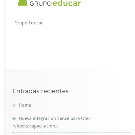
u
p
o
E
Grupo Educar
d
u
c
a
r
Entradas recientes
Home
Nueva integración Sence para Otec
refuerzacapacitacion.cl