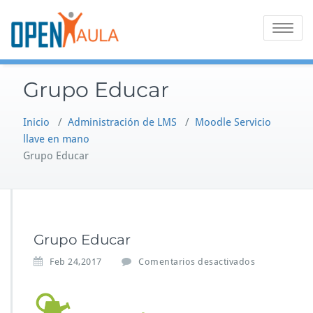
Saltar
al
Alternar
contenido
la
navegaci
Grupo Educar
Inicio
/
Administración de LMS
/
Moodle Servicio
llave en mano
Grupo Educar
Grupo Educar
e
Feb 24,2017
Comentarios desactivados
n
G
r