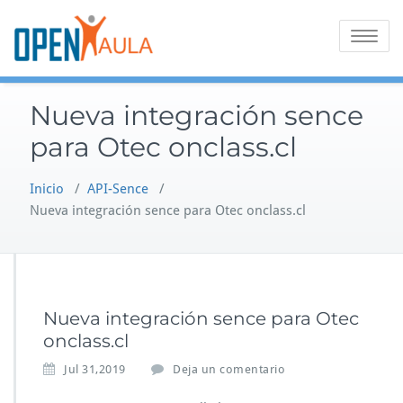
Saltar
al
Alternar
contenido
la
navegaci
Nueva integración sence
para Otec onclass.cl
Inicio
/
API-Sence
/
Nueva integración sence para Otec onclass.cl
Nueva integración sence para Otec
onclass.cl
Jul 31,2019
Deja un comentario