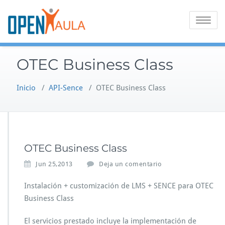
Saltar
al
Alternar
contenido
la
navegaci
OTEC Business Class
Inicio
/
API-Sence
/
OTEC Business Class
OTEC Business Class
Jun 25,2013
Deja un comentario
Instalación + customización de LMS + SENCE para OTEC
Business Class
El servicios prestado incluye la implementación de