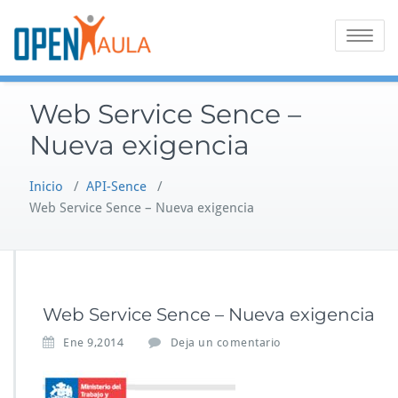
Saltar
al
Alternar
contenido
la
navegaci
Web Service Sence –
Nueva exigencia
Inicio
/
API-Sence
/
Web Service Sence – Nueva exigencia
Web Service Sence – Nueva exigencia
Ene 9,2014
Deja un comentario